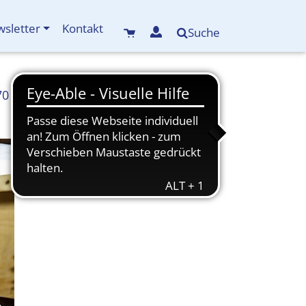
sletter
Kontakt
Suche
70
info(at)kreisbildungswerk-mdf.de