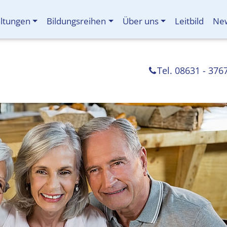
altungen
Bildungsreihen
Über uns
Leitbild
New
Tel. 08631 - 376