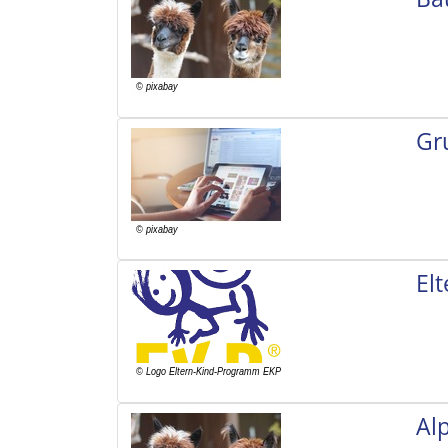
Gr
El
Al