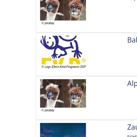
Ba
Al
Za
Erle