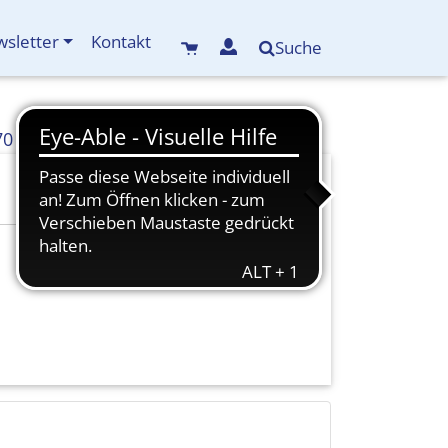
sletter
Kontakt
Suche
70
info(at)kreisbildungswerk-mdf.de