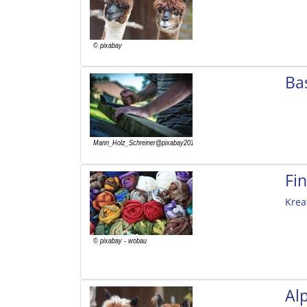
Ba
Fi
Krea
Al