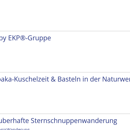
by EKP®-Gruppe
paka-Kuschelzeit & Basteln in der Naturwer
uberhafte Sternschnuppenwanderung
bnisWanderung