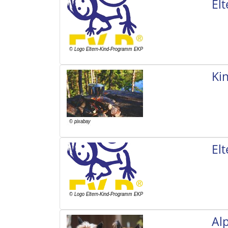
El
Ki
El
Al