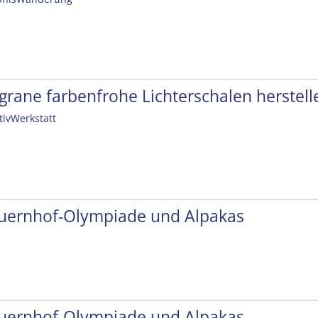
ligrane farbenfrohe Lichterschalen herstell
tivWerkstatt
uernhof-Olympiade und Alpakas
uernhof-Olympiade und Alpakas