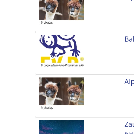
Ba
Al
Za
Erle