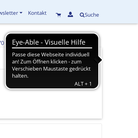
sletter
Kontakt
Suche
70
info(at)kreisbildungswerk-mdf.de