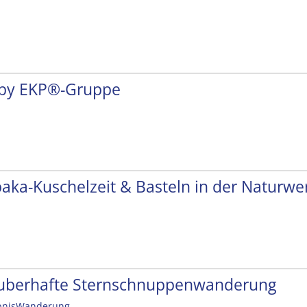
by EKP®-Gruppe
paka-Kuschelzeit & Basteln in der Naturwer
uberhafte Sternschnuppenwanderung
bnisWanderung