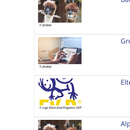
Gr
El
Al