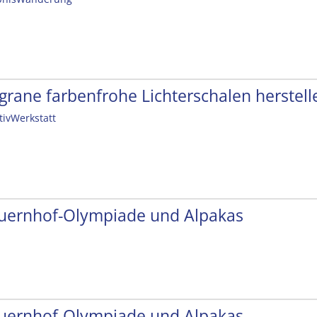
ligrane farbenfrohe Lichterschalen herstell
tivWerkstatt
uernhof-Olympiade und Alpakas
uernhof-Olympiade und Alpakas