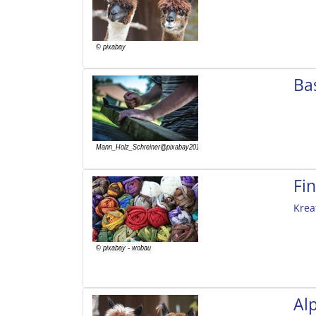
Ba
Fi
Krea
Al