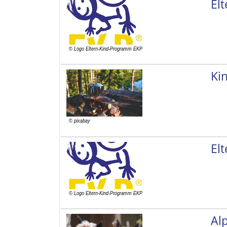
El
Ki
El
Al