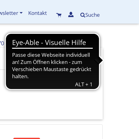
sletter
Kontakt
Suche
70
info(at)kreisbildungswerk-mdf.de