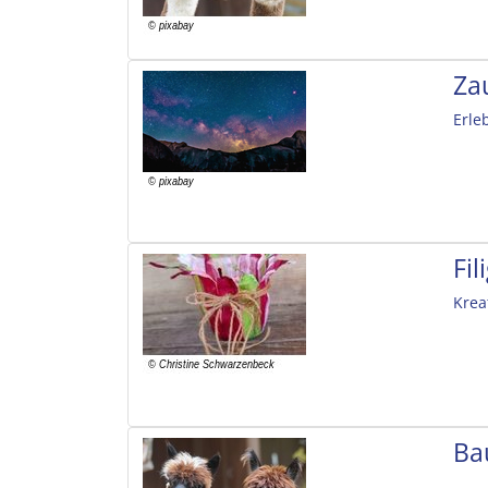
Za
Erle
Fi
Krea
Ba