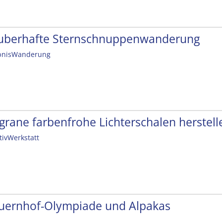
uberhafte Sternschnuppenwanderung
bnisWanderung
ligrane farbenfrohe Lichterschalen herstell
tivWerkstatt
uernhof-Olympiade und Alpakas