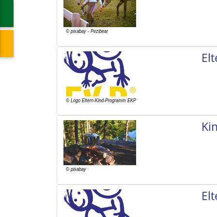
El
Ki
El