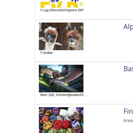
Al
Ba
Fi
Krea