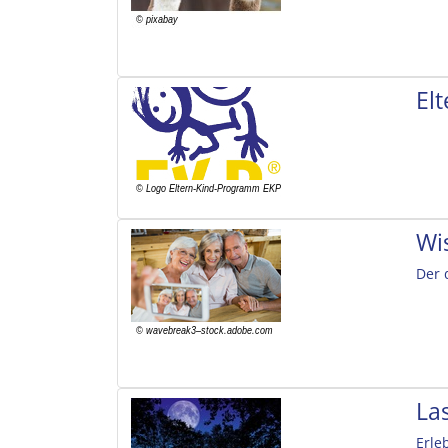
El
Wi
Der 
La
Erle