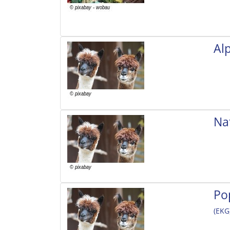
Al
Na
Po
(EKG