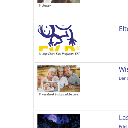
El
Wi
Der 
La
Erle