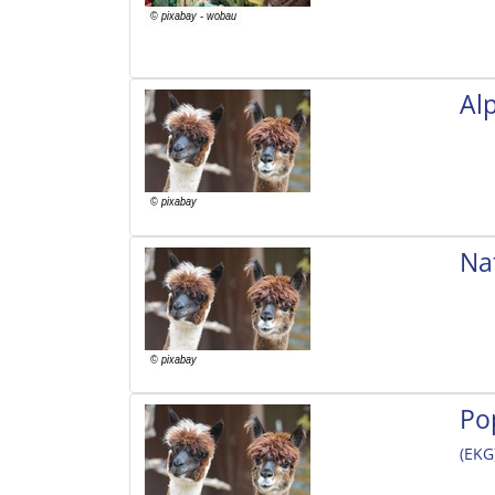
Al
Na
Po
(EKG