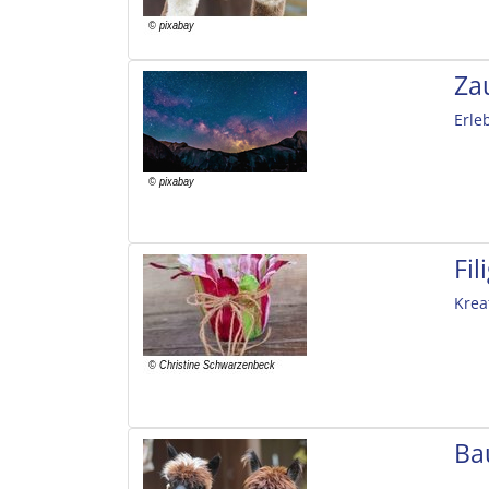
Za
Erle
Fi
Krea
Ba