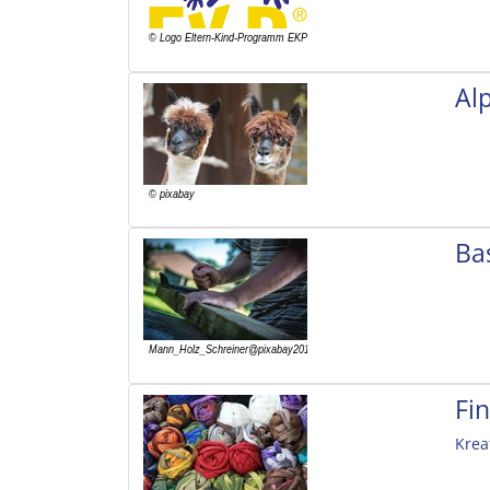
Al
Ba
Fi
Krea