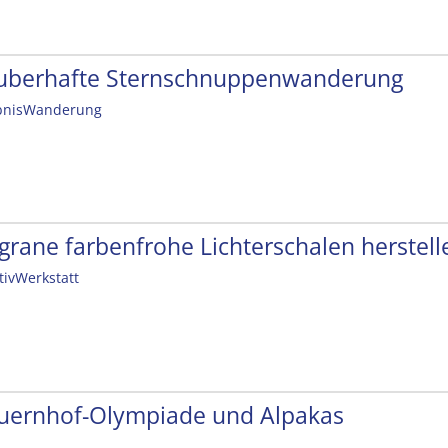
uberhafte Sternschnuppenwanderung
bnisWanderung
ligrane farbenfrohe Lichterschalen herstell
tivWerkstatt
uernhof-Olympiade und Alpakas