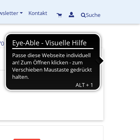
sletter
Kontakt
Suche
70
info(at)kreisbildungswerk-mdf.de