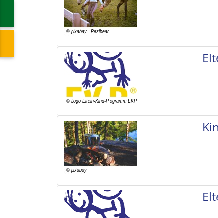
El
Ki
El