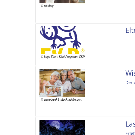
El
Wi
Der 
La
Erle