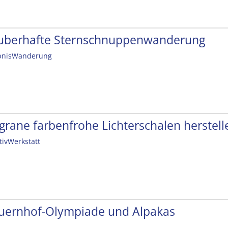
uberhafte Sternschnuppenwanderung
bnisWanderung
ligrane farbenfrohe Lichterschalen herstell
tivWerkstatt
uernhof-Olympiade und Alpakas