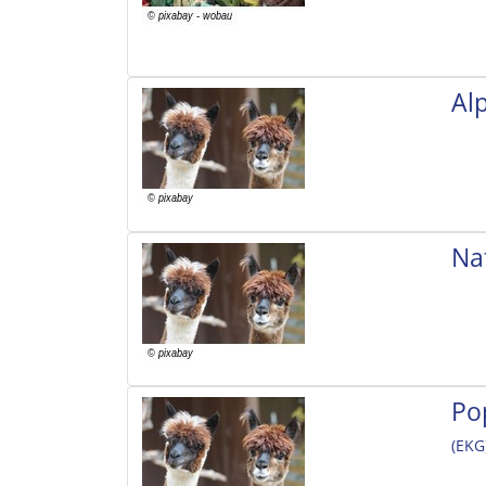
Al
Na
Po
(EKG