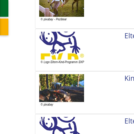
El
Ki
El