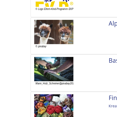
Al
Ba
Fi
Krea