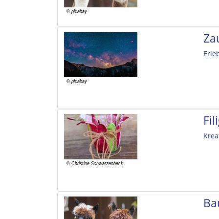
Za
Erle
Fi
Krea
Ba