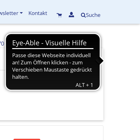
sletter
Kontakt
Suche
70
info(at)kreisbildungswerk-mdf.de