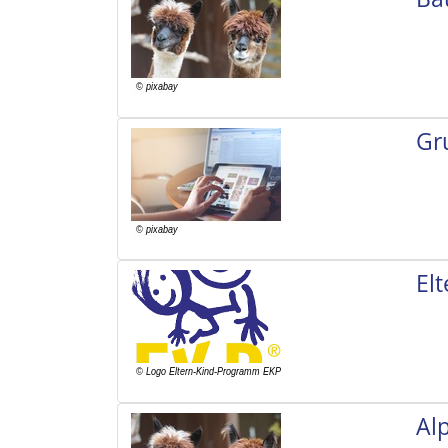
Gr
El
Al