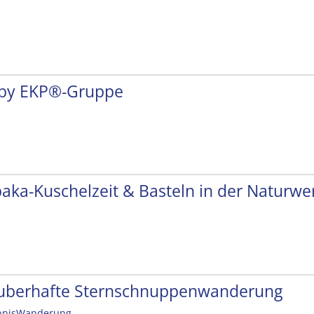
by EKP®-Gruppe
paka-Kuschelzeit & Basteln in der Naturwer
uberhafte Sternschnuppenwanderung
bnisWanderung