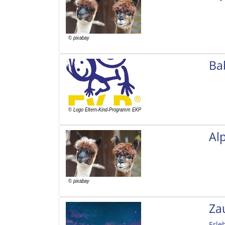
Ba
Al
Za
Erle