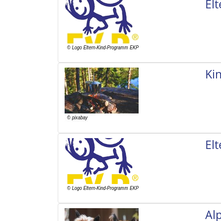
El
Ki
El
Al