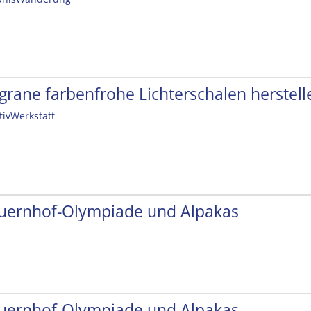
ligrane farbenfrohe Lichterschalen herstell
tivWerkstatt
uernhof-Olympiade und Alpakas
uernhof-Olympiade und Alpakas