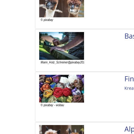
Ba
Fi
Krea
Al