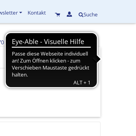
sletter
Kontakt
Suche
70
info(at)kreisbildungswerk-mdf.de