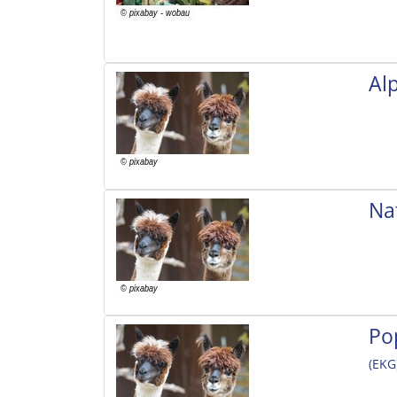
Al
Na
Po
(EKG