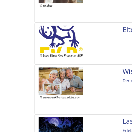
El
Wi
Der 
La
Erle