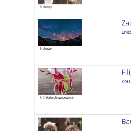
Za
Erle
Fi
Krea
Ba