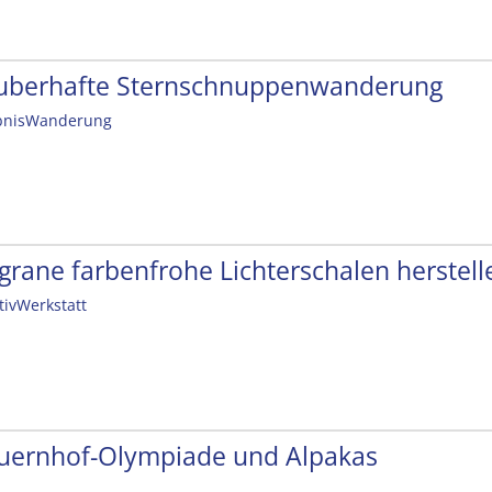
uberhafte Sternschnuppenwanderung
bnisWanderung
ligrane farbenfrohe Lichterschalen herstell
tivWerkstatt
uernhof-Olympiade und Alpakas