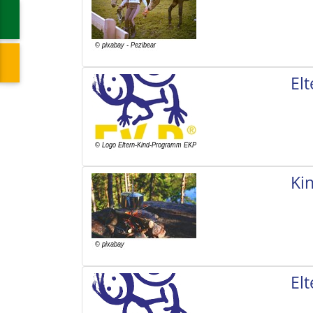
El
Ki
El