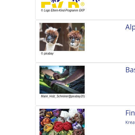
Al
Ba
Fi
Krea