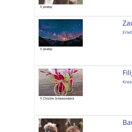
Za
Erle
Fi
Krea
Ba