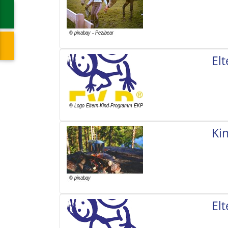
El
Ki
El