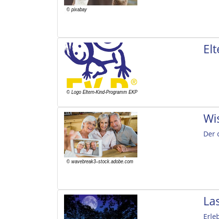
El
Wi
Der 
La
Erle