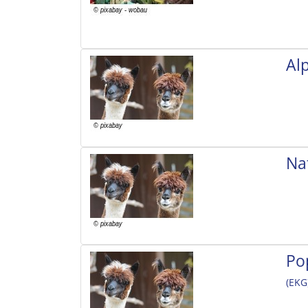
Al
Na
Po
(EKG