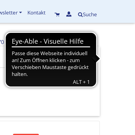
sletter
Kontakt
Suche
70
info(at)kreisbildungswerk-mdf.de