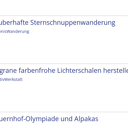
uberhafte Sternschnuppenwanderung
bnisWanderung
ligrane farbenfrohe Lichterschalen herstell
tivWerkstatt
uernhof-Olympiade und Alpakas