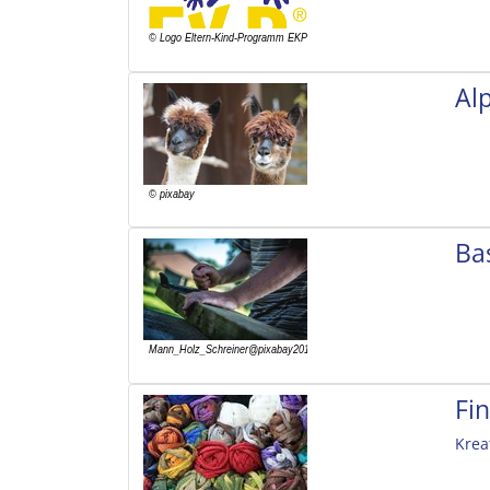
Al
Ba
Fi
Krea