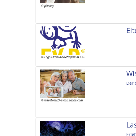
El
Wi
Der 
La
Erle