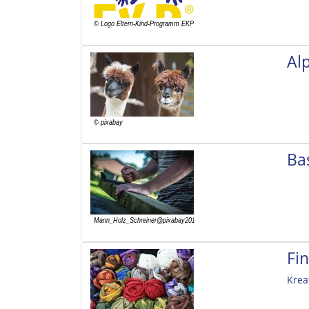
Al
Ba
Fi
Krea