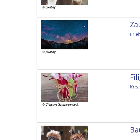
Za
Erle
Fi
Krea
Ba