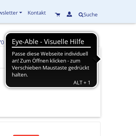
sletter
Kontakt
Suche
70
info(at)kreisbildungswerk-mdf.de