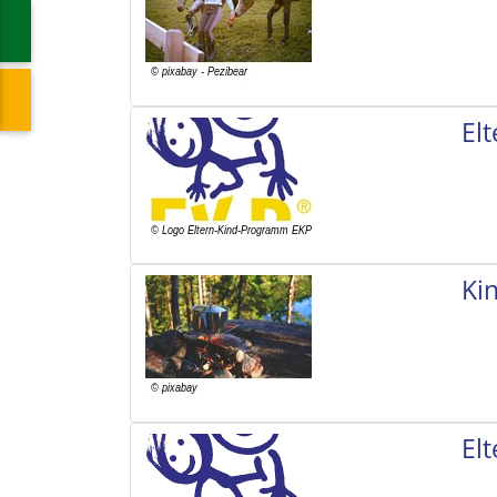
El
Ki
El