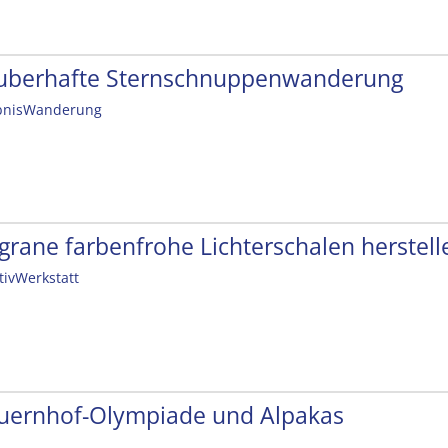
uberhafte Sternschnuppenwanderung
bnisWanderung
ligrane farbenfrohe Lichterschalen herstell
tivWerkstatt
uernhof-Olympiade und Alpakas