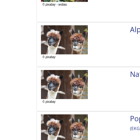
Al
Na
Po
(EKG