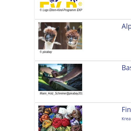
Al
Ba
Fi
Krea