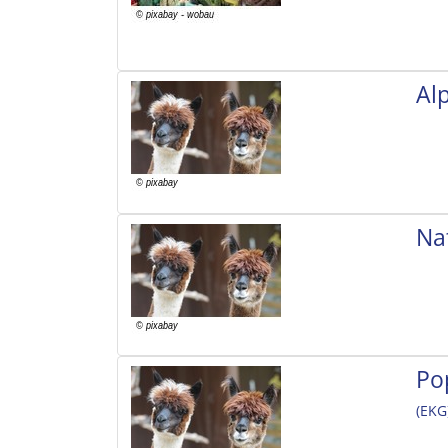
Al
Na
Po
(EKG