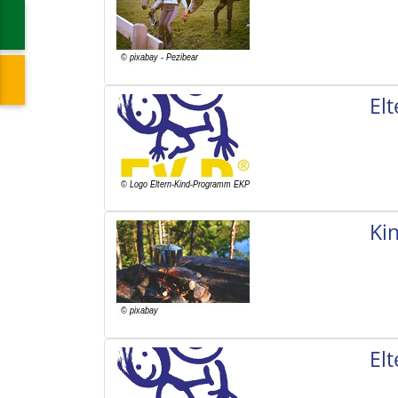
El
Ki
El