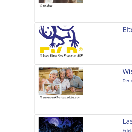
El
Wi
Der 
La
Erle