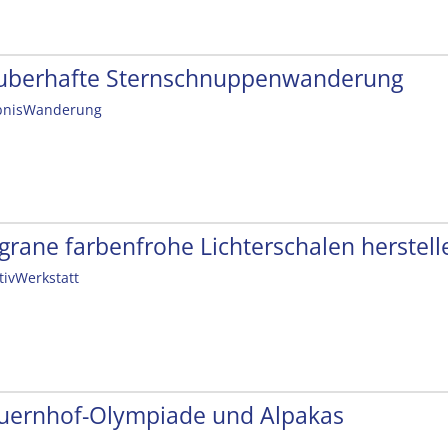
uberhafte Sternschnuppenwanderung
bnisWanderung
ligrane farbenfrohe Lichterschalen herstell
tivWerkstatt
uernhof-Olympiade und Alpakas