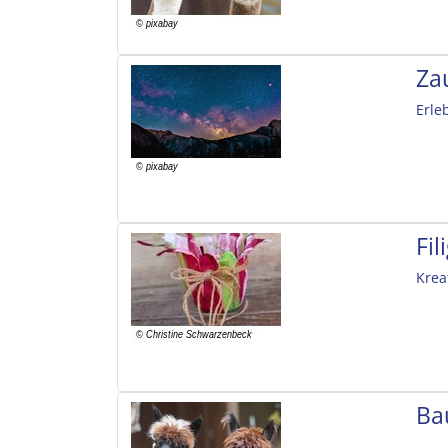
Za
Erle
Fi
Krea
Ba