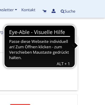
sletter
Kontakt
Suche
70
info(at)kreisbildungswerk-mdf.de