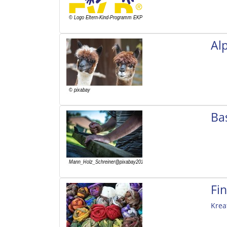
Al
Ba
Fi
Krea