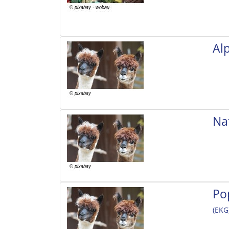
Al
Na
Po
(EKG