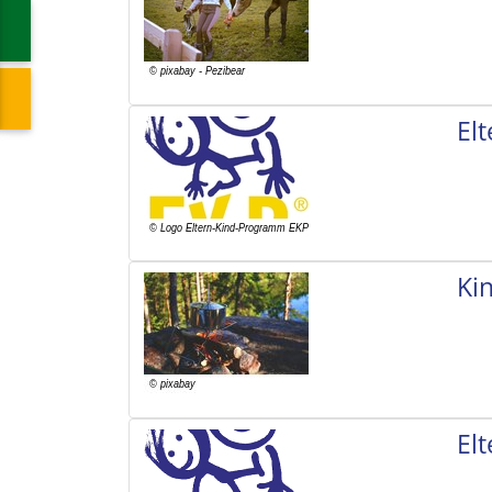
El
Ki
El