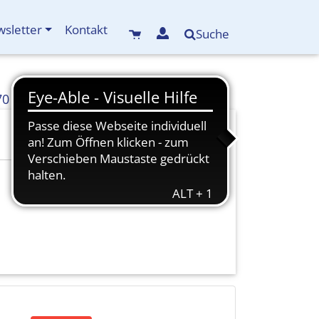
sletter
Kontakt
Suche
70
info(at)kreisbildungswerk-mdf.de