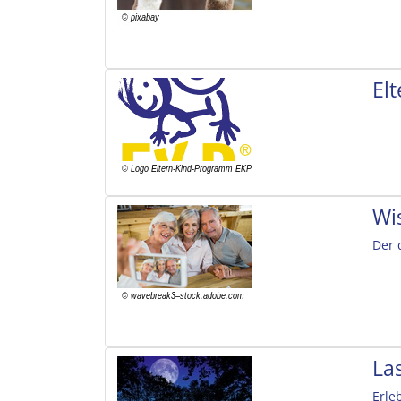
El
Wi
Der 
La
Erle