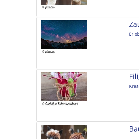
Za
Erle
Fi
Krea
Ba