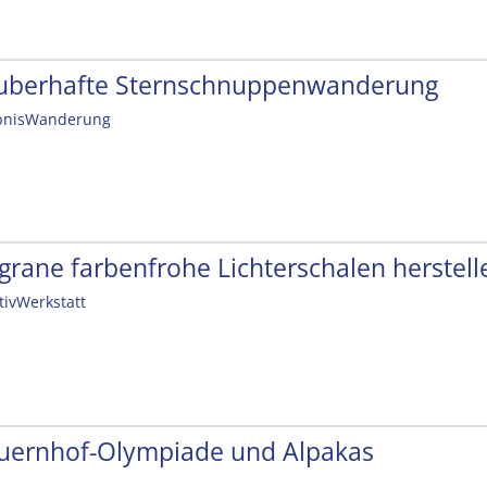
uberhafte Sternschnuppenwanderung
bnisWanderung
ligrane farbenfrohe Lichterschalen herstell
tivWerkstatt
uernhof-Olympiade und Alpakas