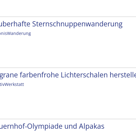
uberhafte Sternschnuppenwanderung
bnisWanderung
ligrane farbenfrohe Lichterschalen herstell
tivWerkstatt
uernhof-Olympiade und Alpakas