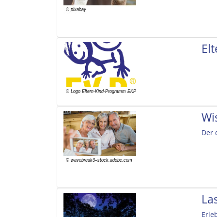
El
Wi
Der 
La
Erle