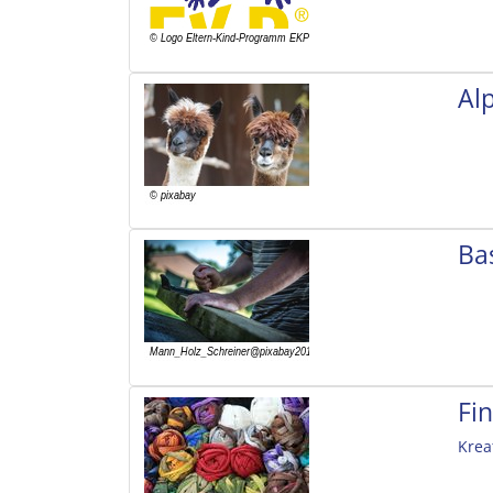
Al
Ba
Fi
Krea