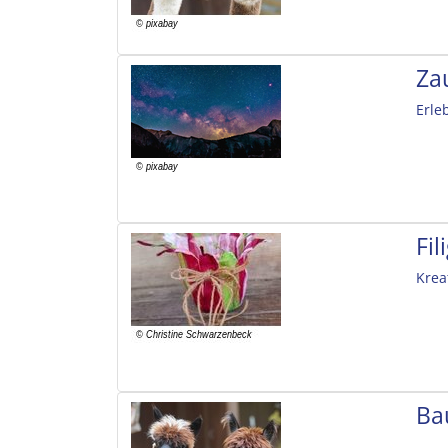
Za
Erle
Fi
Krea
Ba