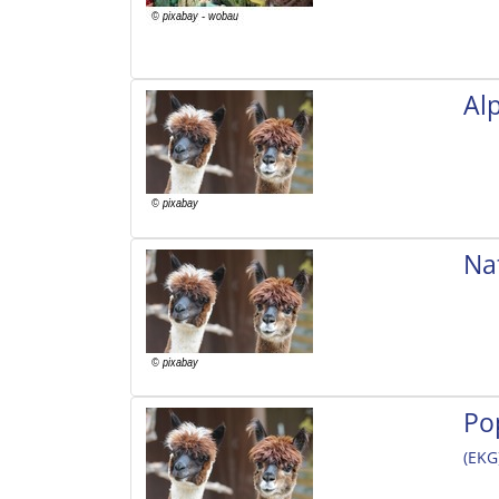
Al
Na
Po
(EKG