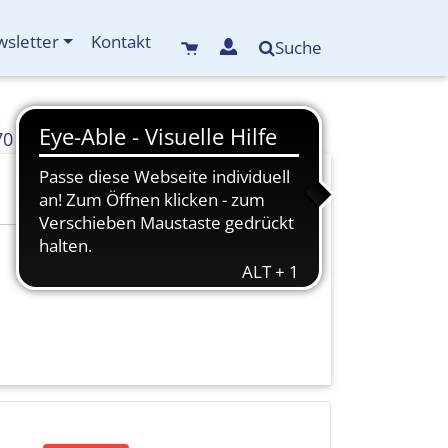
sletter
Kontakt
Suche
70
info(at)kreisbildungswerk-mdf.de