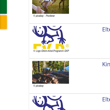
El
Ki
El