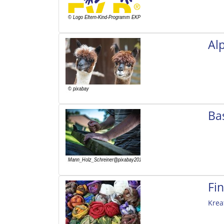
Al
Ba
Fi
Krea