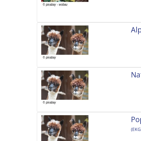
Al
Na
Po
(EKG