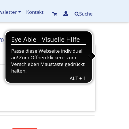
sletter
Kontakt
Suche
70
info(at)kreisbildungswerk-mdf.de