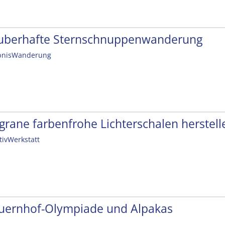
uberhafte Sternschnuppenwanderung
bnisWanderung
ligrane farbenfrohe Lichterschalen herstell
tivWerkstatt
uernhof-Olympiade und Alpakas