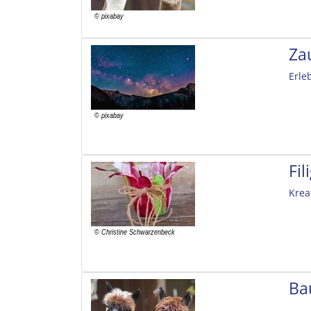
Za
Erle
Fi
Krea
Ba