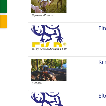
El
Ki
El