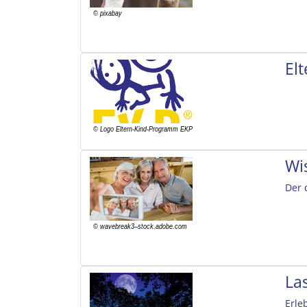
El
Wi
Der 
La
Erle