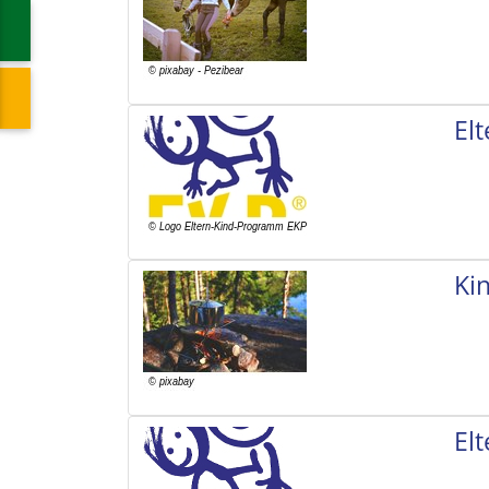
El
Ki
El