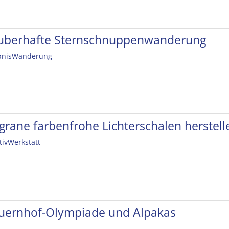
uberhafte Sternschnuppenwanderung
bnisWanderung
ligrane farbenfrohe Lichterschalen herstell
tivWerkstatt
uernhof-Olympiade und Alpakas