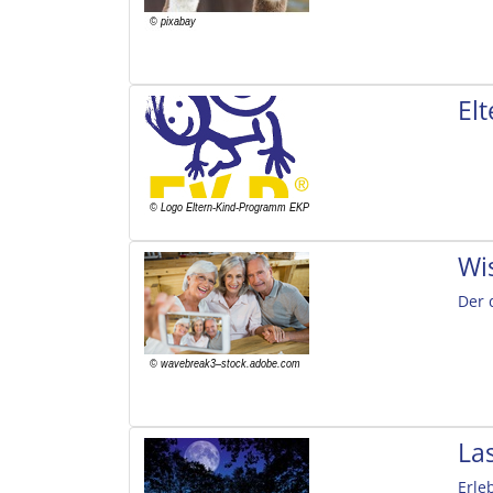
El
Wi
Der 
La
Erle