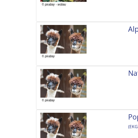
Al
Na
Po
(EKG