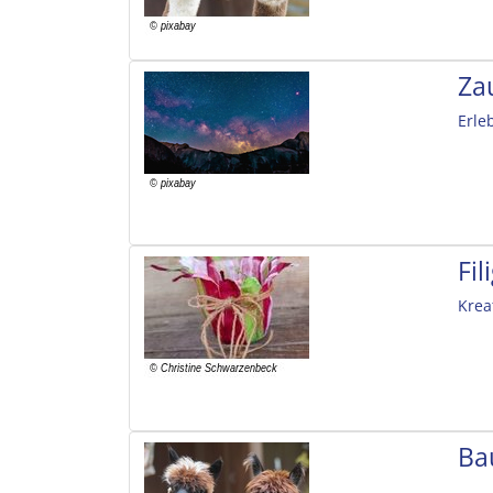
Za
Erle
Fi
Krea
Ba