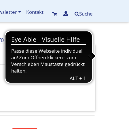
sletter
Kontakt
Suche
70
info(at)kreisbildungswerk-mdf.de