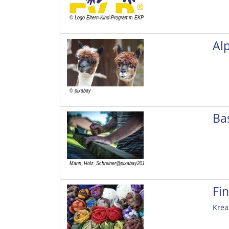
Al
Ba
Fi
Krea