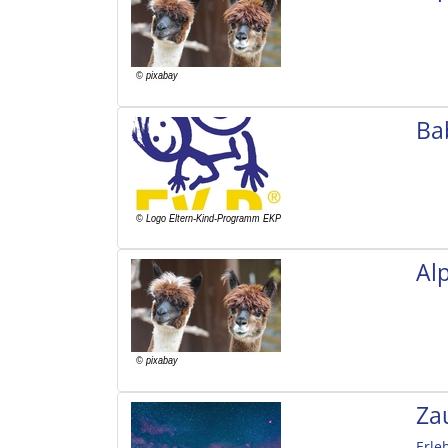
Ba
Al
Za
Erle