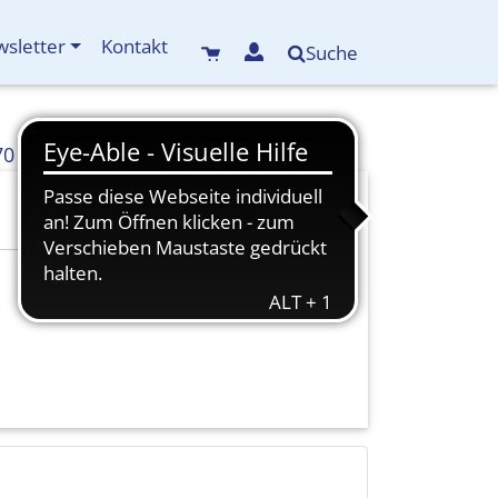
sletter
Kontakt
Suche
70
info(at)kreisbildungswerk-mdf.de