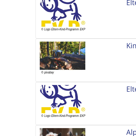
El
Ki
El
Al