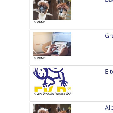
Gr
El
Al