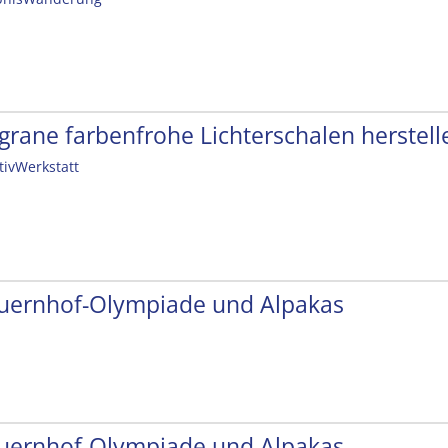
ligrane farbenfrohe Lichterschalen herstell
tivWerkstatt
uernhof-Olympiade und Alpakas
uernhof-Olympiade und Alpakas