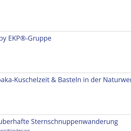
by EKP®-Gruppe
paka-Kuschelzeit & Basteln in der Naturwer
uberhafte Sternschnuppenwanderung
bnisWanderung