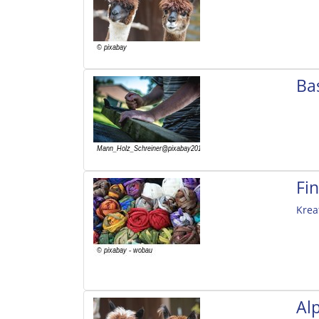
Ba
Fi
Krea
Al