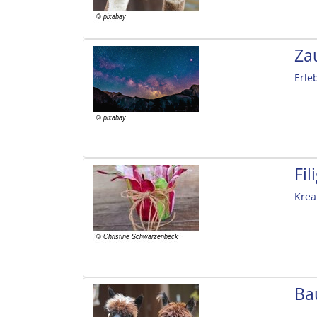
Za
Erle
Fi
Krea
Ba