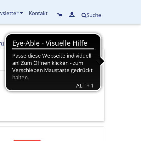
sletter
Kontakt
Suche
70
info(at)kreisbildungswerk-mdf.de