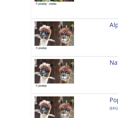
Al
Na
Po
(EKG