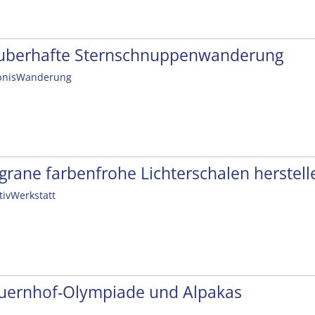
uberhafte Sternschnuppenwanderung
bnisWanderung
ligrane farbenfrohe Lichterschalen herstell
tivWerkstatt
uernhof-Olympiade und Alpakas