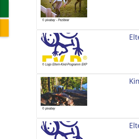
El
Ki
El