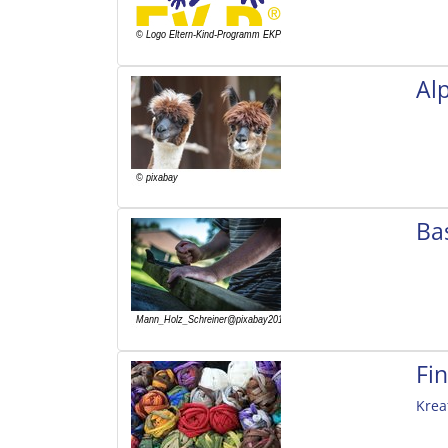
Al
Ba
Fi
Krea