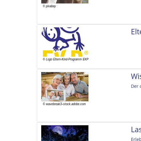
El
Wi
Der 
La
Erle