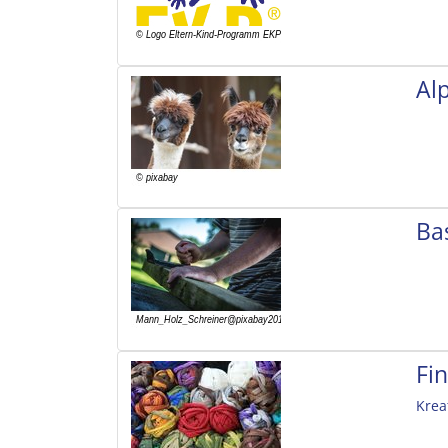
Al
Ba
Fi
Krea