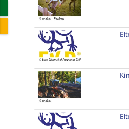
El
Ki
El