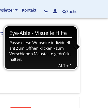
sletter
Kontakt
Suche
70
info(at)kreisbildungswerk-mdf.de