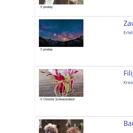
Za
Erle
Fi
Krea
Ba