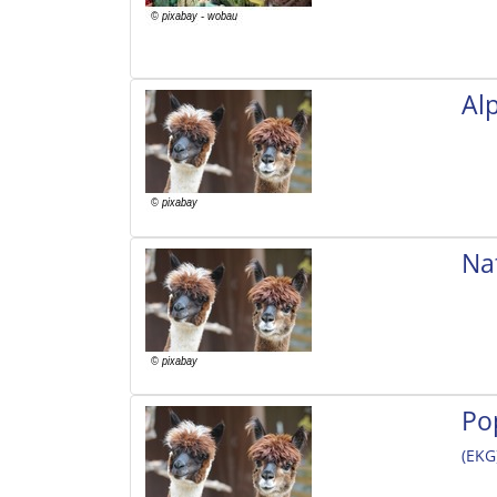
Al
Na
Po
(EKG