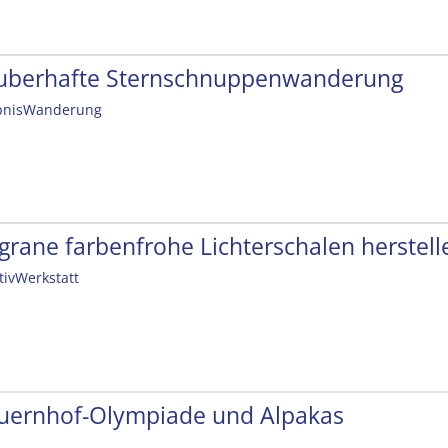
uberhafte Sternschnuppenwanderung
bnisWanderung
ligrane farbenfrohe Lichterschalen herstell
tivWerkstatt
uernhof-Olympiade und Alpakas