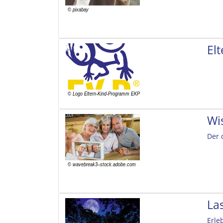
El
Wi
Der 
La
Erle