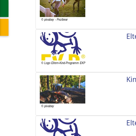
El
Ki
El