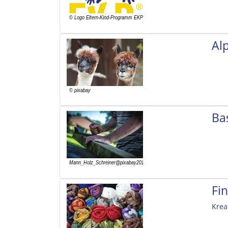
Al
Ba
Fi
Krea