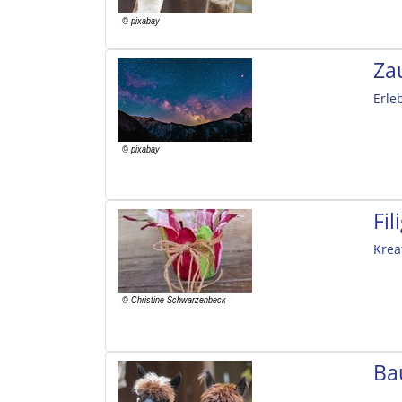
Za
Erle
Fi
Krea
Ba