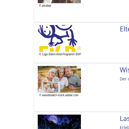
El
Wi
Der 
La
Erle