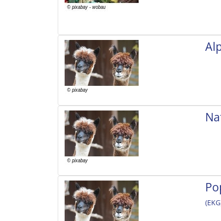
Al
Na
Po
(EKG