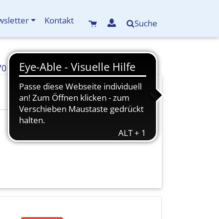
sletter
Kontakt
Suche
70
info(at)kreisbildungswerk-mdf.de