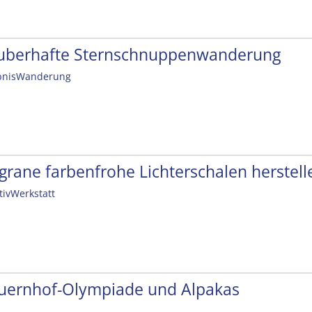
uberhafte Sternschnuppenwanderung
bnisWanderung
ligrane farbenfrohe Lichterschalen herstell
tivWerkstatt
uernhof-Olympiade und Alpakas