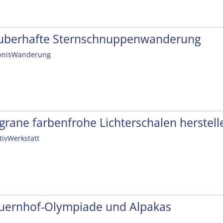
uberhafte Sternschnuppenwanderung
bnisWanderung
ligrane farbenfrohe Lichterschalen herstell
tivWerkstatt
uernhof-Olympiade und Alpakas