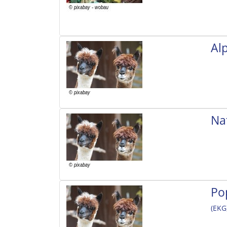
Al
Na
Po
(EKG