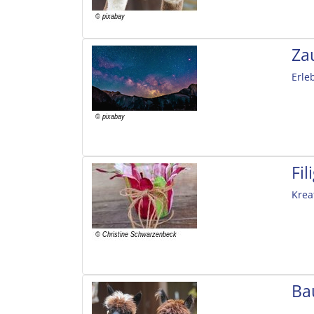
Za
Erle
Fi
Krea
Ba