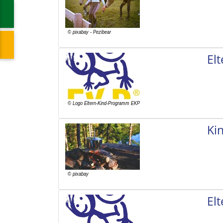
El
Ki
El