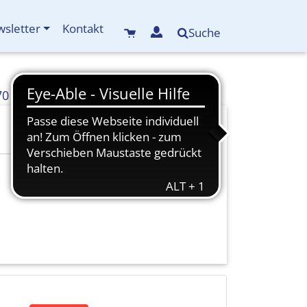
sletter
Kontakt
Suche
70
info(at)kreisbildungswerk-mdf.de