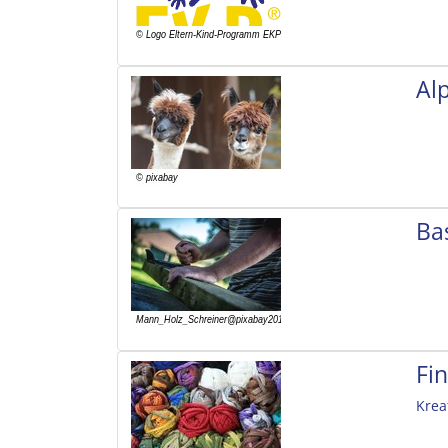
Al
Ba
Fi
Krea