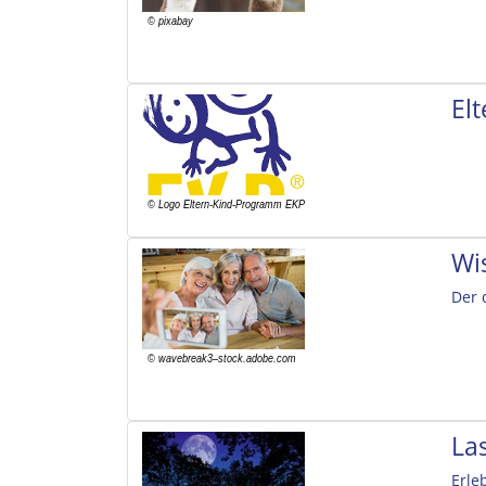
El
Wi
Der 
La
Erle