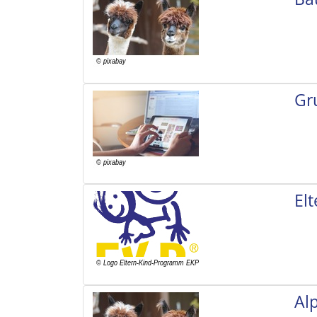
Gr
El
Al