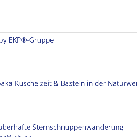
by EKP®-Gruppe
paka-Kuschelzeit & Basteln in der Naturwer
uberhafte Sternschnuppenwanderung
bnisWanderung