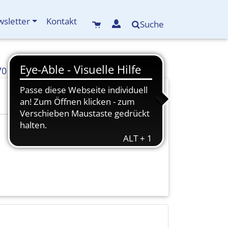
sletter
Kontakt
Suche
70
info(at)kreisbildungswerk-mdf.de