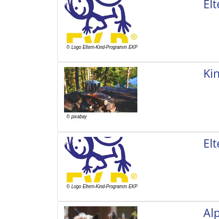
El
Ki
El
Al