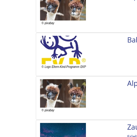
Ba
Al
Za
Erle