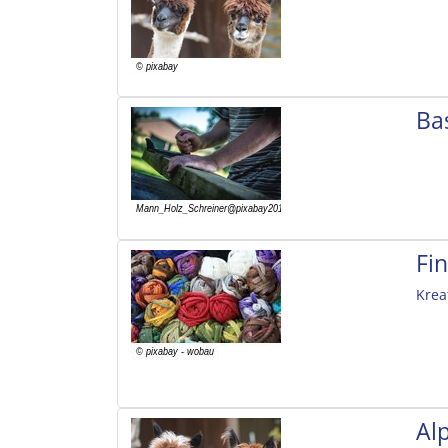
Ba
Fi
Krea
Al