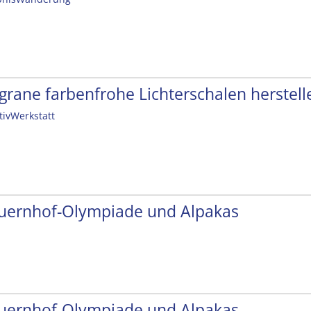
ligrane farbenfrohe Lichterschalen herstell
tivWerkstatt
uernhof-Olympiade und Alpakas
uernhof-Olympiade und Alpakas