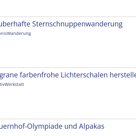
uberhafte Sternschnuppenwanderung
bnisWanderung
ligrane farbenfrohe Lichterschalen herstell
tivWerkstatt
uernhof-Olympiade und Alpakas