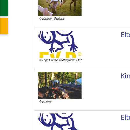
El
Ki
El