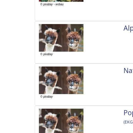
Al
Na
Po
(EKG