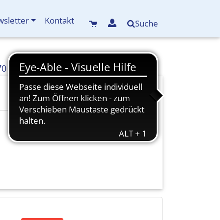
sletter
Kontakt
Suche
70
info(at)kreisbildungswerk-mdf.de