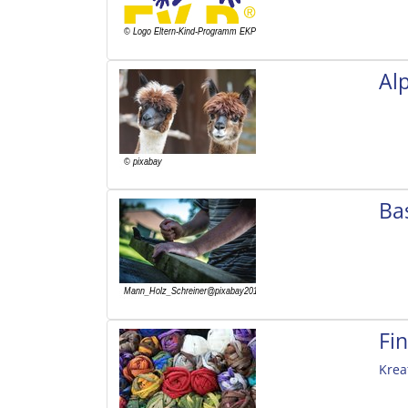
Al
Ba
Fi
Krea