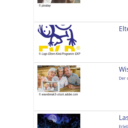
El
Wi
Der 
La
Erle