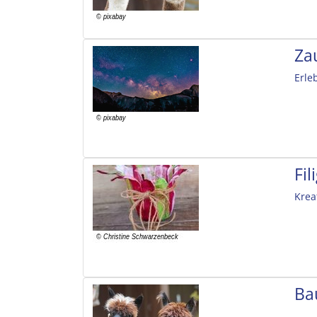
Za
Erle
Fi
Krea
Ba