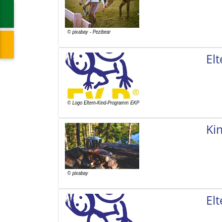
El
Ki
El