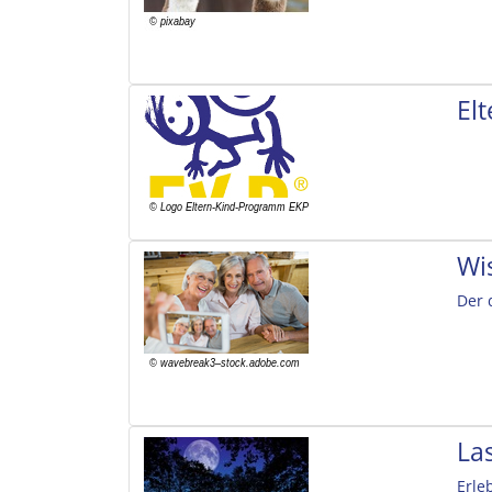
El
Wi
Der 
La
Erle