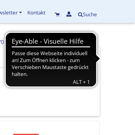
sletter
Kontakt
Suche
70
info(at)kreisbildungswerk-mdf.de