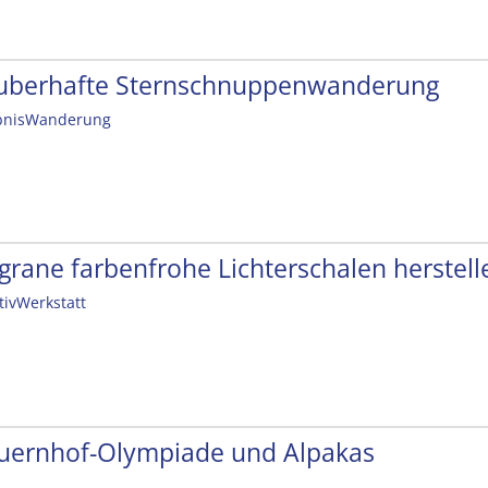
uberhafte Sternschnuppenwanderung
bnisWanderung
ligrane farbenfrohe Lichterschalen herstell
tivWerkstatt
uernhof-Olympiade und Alpakas