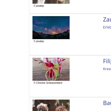
Za
Erle
Fi
Krea
Ba