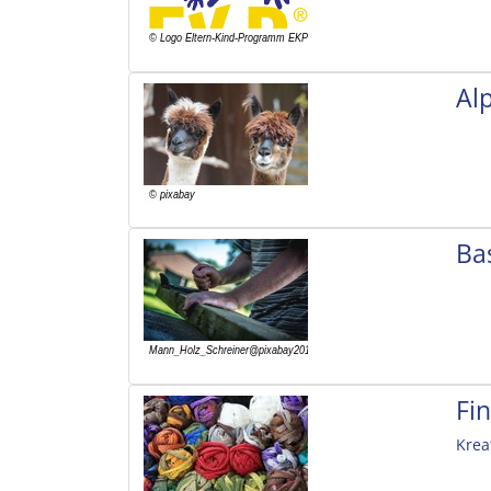
Al
Ba
Fi
Krea