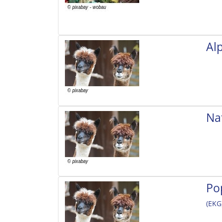
Al
Na
Po
(EKG