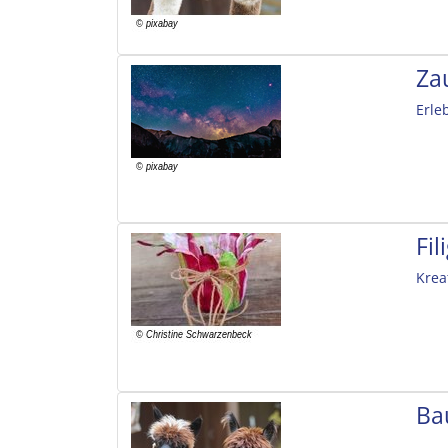
Za
Erle
Fi
Krea
Ba