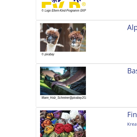
Al
Ba
Fi
Krea