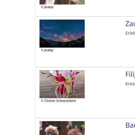
Za
Erle
Fi
Krea
Ba