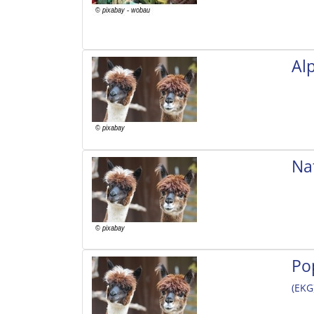
Al
Na
Po
(EKG