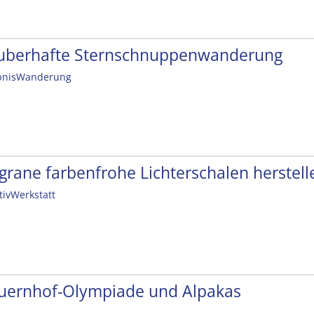
uberhafte Sternschnuppenwanderung
bnisWanderung
ligrane farbenfrohe Lichterschalen herstell
tivWerkstatt
uernhof-Olympiade und Alpakas