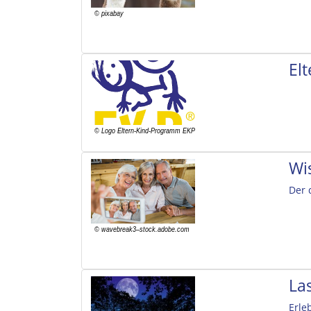
El
Wi
Der 
La
Erle