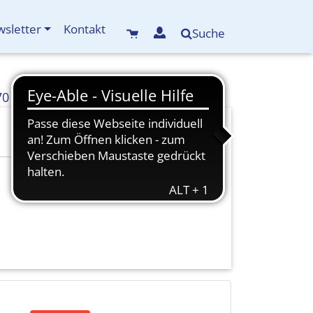
sletter
Kontakt
Suche
70
info(at)kreisbildungswerk-mdf.de