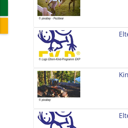
El
Ki
El