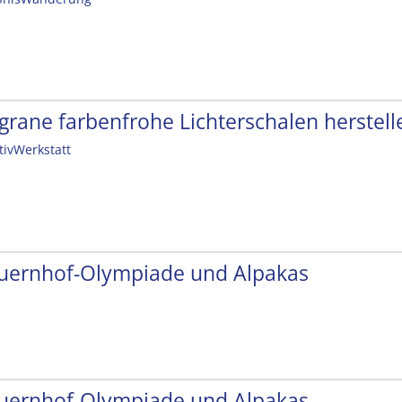
ligrane farbenfrohe Lichterschalen herstell
tivWerkstatt
uernhof-Olympiade und Alpakas
uernhof-Olympiade und Alpakas