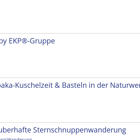
by EKP®-Gruppe
paka-Kuschelzeit & Basteln in der Naturwer
uberhafte Sternschnuppenwanderung
bnisWanderung