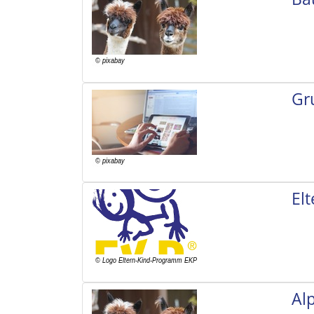
Gr
El
Al