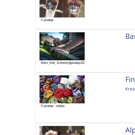
Ba
Fi
Krea
Al