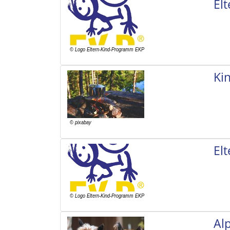
El
Ki
El
Al