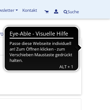
sletter
Kontakt
Suche
70
info(at)kreisbildungswerk-mdf.de