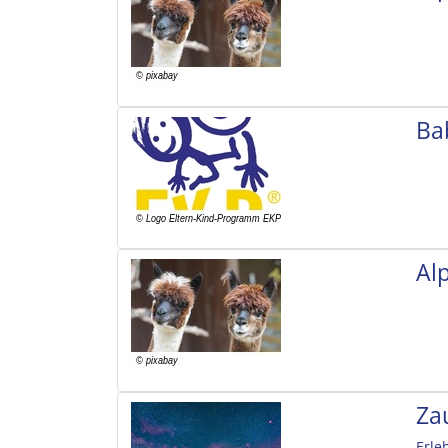
Ba
Al
Za
Erle