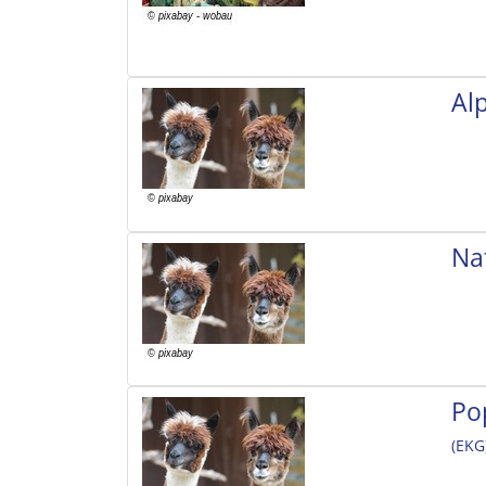
Al
Na
Po
(EKG