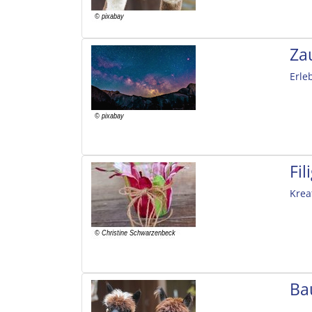
Za
Erle
Fi
Krea
Ba