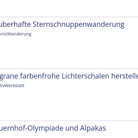
uberhafte Sternschnuppenwanderung
bnisWanderung
ligrane farbenfrohe Lichterschalen herstell
tivWerkstatt
uernhof-Olympiade und Alpakas