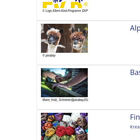
Al
Ba
Fi
Krea