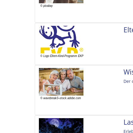
El
Wi
Der 
La
Erle