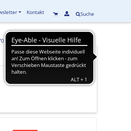
sletter
Kontakt
Suche
70
info(at)kreisbildungswerk-mdf.de