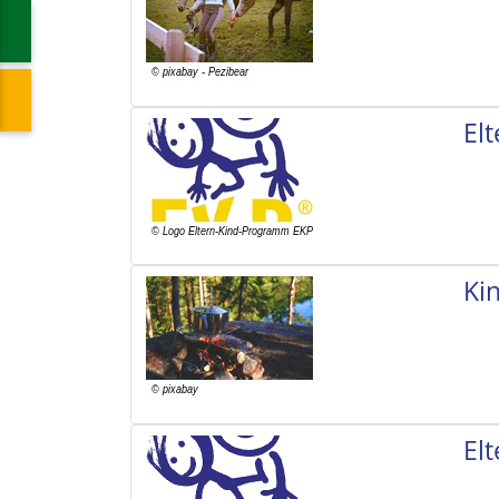
El
Ki
El