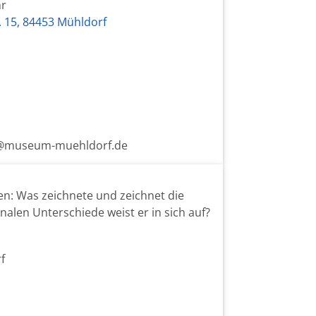
hr
. 15, 84453 Mühldorf
fo@museum-muehldorf.de
en: Was zeichnete und zeichnet die
len Unterschiede weist er in sich auf?
f