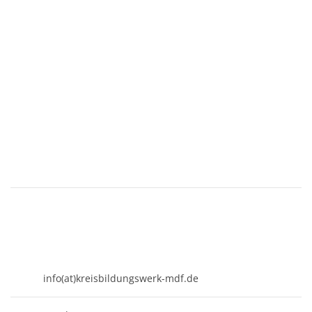
KREISBILDUNGSWERK
Mühldorf am Inn e.V.
Kirchenplatz 7
84453 Mühldorf a. Inn
08631 - 3767-0
info(at)kreisbildungswerk-mdf.de