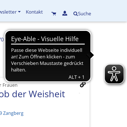
sletter
Kontakt
Suche
70
info(at)kreisbildungswerk-mdf.de
ür Frauen
Lob der Weisheit
39 Zangberg