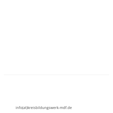
KREISBILDUNGSWERK
Mühldorf am Inn e.V.
Kirchenplatz 7
84453 Mühldorf a. Inn
08631 - 3767-0
info(at)kreisbildungswerk-mdf.de