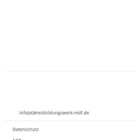
KREISBILDUNGSWERK
Mühldorf am Inn e.V.
Kirchenplatz 7
84453 Mühldorf a. Inn
08631 - 3767-0
info(at)kreisbildungswerk-mdf.de
Datenschutz