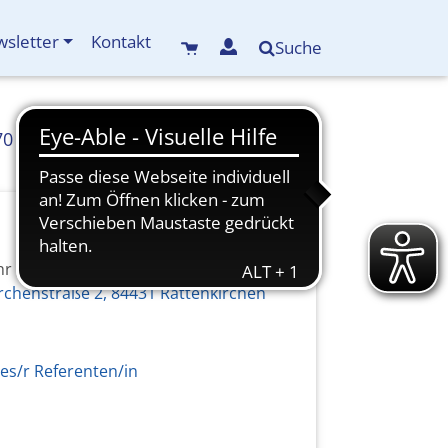
sletter
Kontakt
Suche
70
info(at)kreisbildungswerk-mdf.de
hr
rchenstraße 2, 84431 Rattenkirchen
es/r Referenten/in