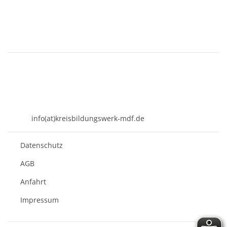
KREISBILDUNGSWERK
Mühldorf am Inn e.V.
Kirchenplatz 7
84453 Mühldorf a. Inn
08631 - 3767-0
info(at)kreisbildungswerk-mdf.de
Datenschutz
AGB
Anfahrt
Impressum