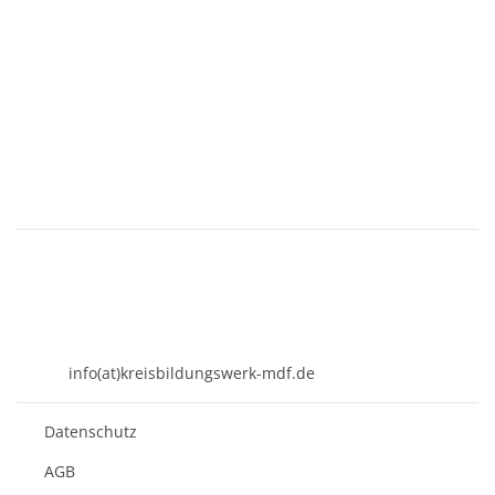
KREISBILDUNGSWERK
Mühldorf am Inn e.V.
Kirchenplatz 7
84453 Mühldorf a. Inn
08631 - 3767-0
info(at)kreisbildungswerk-mdf.de
Datenschutz
AGB