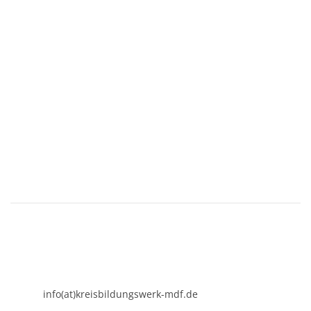
KREISBILDUNGSWERK
Mühldorf am Inn e.V.
Kirchenplatz 7
84453 Mühldorf a. Inn
08631 - 3767-0
info(at)kreisbildungswerk-mdf.de