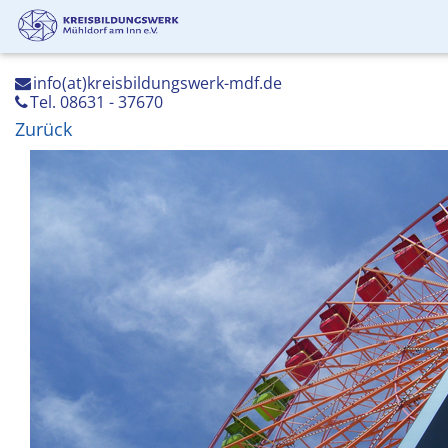
info(at)kreisbildungswerk-mdf.de
Tel. 08631 - 37670
Zurück