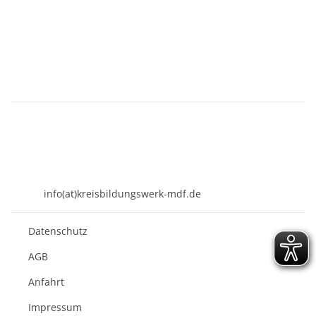
KREISBILDUNGSWERK
Mühldorf am Inn e.V.
Kirchenplatz 7
84453 Mühldorf a. Inn
08631 - 3767-0
info(at)kreisbildungswerk-mdf.de
Datenschutz
AGB
Anfahrt
Impressum