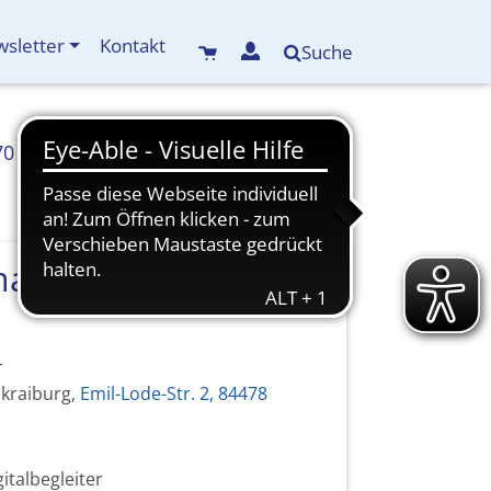
sletter
Kontakt
Suche
70
info(at)kreisbildungswerk-mdf.de
<
273. von 386 Veranstaltungen
>
artphone, Tablet
r
kraiburg,
Emil-Lode-Str. 2, 84478
gitalbegleiter