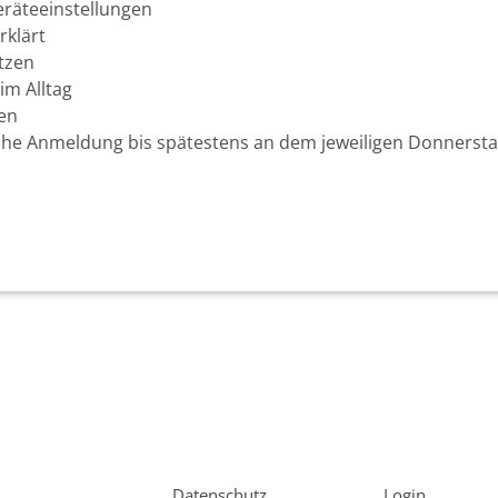
eräteeinstellungen
rklärt
utzen
im Alltag
gen
nische Anmeldung bis spätestens an dem jeweiligen Donnerst
Datenschutz
Login