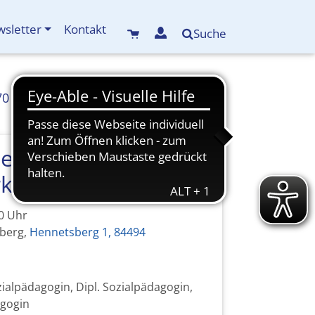
sletter
Kontakt
Suche
70
info(at)kreisbildungswerk-mdf.de
lzeit & Basteln in
kstatt
30 Uhr
sberg,
Hennetsberg 1, 84494
ialpädagogin, Dipl. Sozialpädagogin,
gogin