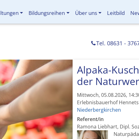
altungen
Bildungsreihen
Über uns
Leitbild
New
Tel. 08631 - 376
Alpaka-Kusche
der Naturwer
Mittwoch, 05.08.2026, 14:
Erlebnisbauerhof Hennet
Niederbergkirchen
Referent/in
Ramona Liebhart, Dipl. Soz
Naturpäda