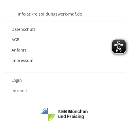
84453 Mühldorf a. Inn
08631 - 3767-0
info(at)kreisbildungswerk-mdf.de
Datenschutz
AGB
Anfahrt
Impressum
Login
Intranet