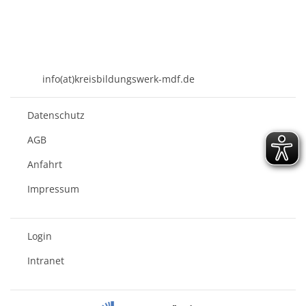
KREISBILDUNGSWERK
Mühldorf am Inn e.V.
Kirchenplatz 7
84453 Mühldorf a. Inn
08631 - 3767-0
info(at)kreisbildungswerk-mdf.de
Datenschutz
AGB
Anfahrt
Impressum
Login
Intranet