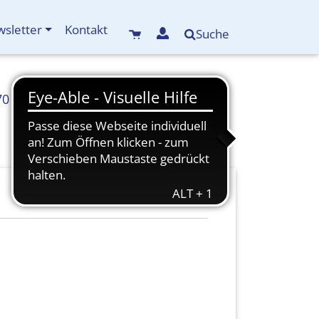
sletter
Kontakt
Suche
70
info(at)kreisbildungswerk-mdf.de