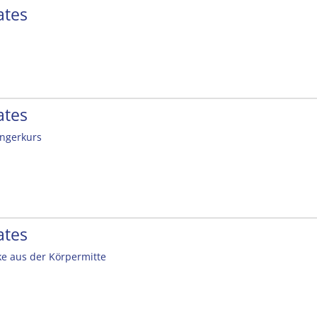
ates
ates
ngerkurs
ates
ke aus der Körpermitte