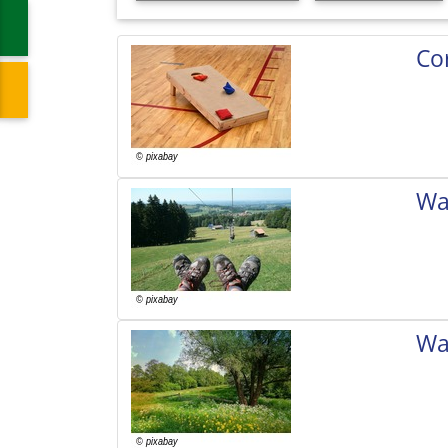
Co
Wa
Wa