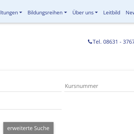
altungen
Bildungsreihen
Über uns
Leitbild
New
Tel. 08631 - 376
erweiterte Suche