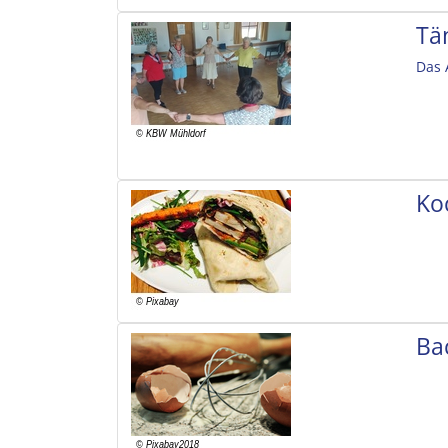
Tä
Das 
Ko
Ba