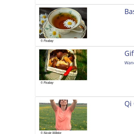
Ba
Gi
Wand
Qi