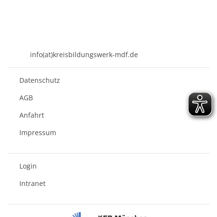
KREISBILDUNGSWERK
Mühldorf am Inn e.V.
Kirchenplatz 7
84453 Mühldorf a. Inn
08631 - 3767-0
info(at)kreisbildungswerk-mdf.de
Datenschutz
AGB
Anfahrt
Impressum
Login
Intranet