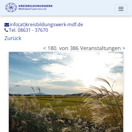
info(at)kreisbildungswerk-mdf.de
Tel. 08631 - 37670
Zurück
<
180. von 386 Veranstaltungen
>