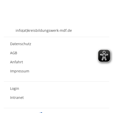
KREISBILDUNGSWERK
Mühldorf am Inn e.V.
Kirchenplatz 7
84453 Mühldorf a. Inn
08631 - 3767-0
info(at)kreisbildungswerk-mdf.de
Datenschutz
AGB
Anfahrt
Impressum
Login
Intranet